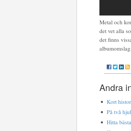
Metal och kon
det vet alla 
det finns vis
albumomslag
Andra i
Kort histo
På två hju
Hitta bäst