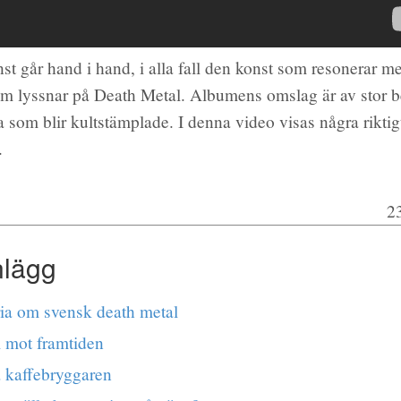
st går hand i hand, i alla fall den konst som resonerar m
som lyssnar på Death Metal. Albumens omslag är av stor 
sa som blir kultstämplade. I denna video visas några rikti
.
2
nlägg
ria om svensk death metal
l mot framtiden
a kaffebryggaren