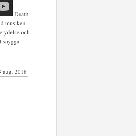
Death
ed musiken -
betydelse och
gt snygga
3 aug. 2018